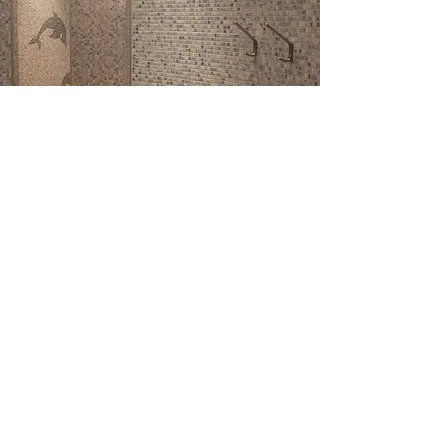
... baden und duschen
im alten Stall - unsere
Sanitäranlagen
Wir legen großen Wert auf Hygiene
und Sauberkeit, vor allem in unseren
Sanitäranlagen. Diese sind komplett
neu und modern und bieten
unterschiedliche Einrichtungen für
Frauen und Männer, aber auch für
Kinder und Erwachsene.