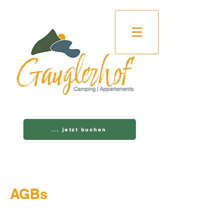
... jetzt buchen
AGBs​