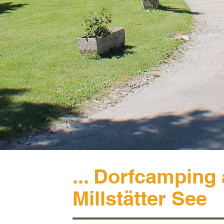
... Dorfcamping
Millstätter See